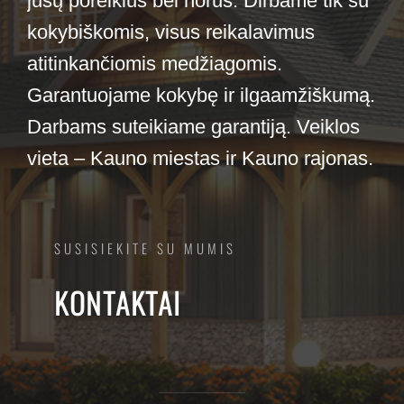
jūsų poreikius bei norus. Dirbame tik su
kokybiškomis, visus reikalavimus
atitinkančiomis medžiagomis.
Garantuojame kokybę ir ilgaamžiškumą.
Darbams suteikiame garantiją. Veiklos
vieta – Kauno miestas ir Kauno rajonas.
SUSISIEKITE SU MUMIS
KONTAKTAI