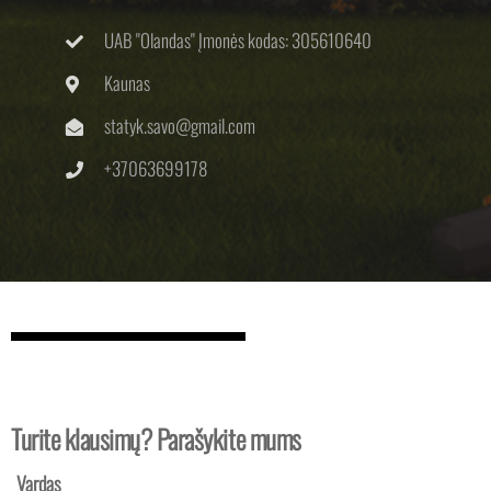
UAB "Olandas" Įmonės kodas: 305610640
Kaunas
statyk.savo@gmail.com
+37063699178
Turite klausimų? Parašykite mums
Vardas