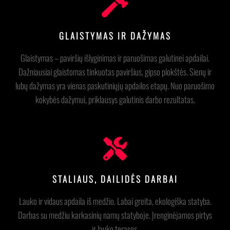
GLAISTYMAS IR DAŽYMAS
Glaistymas – paviršių išlyginimas ir paruošimas galutinei apdailai.
Dažniausiai glaistomas tinkuotas paviršius, gipso plokštės. Sienų ir
lubų dažymas yra vienas paskutiniųjų apdailos etapų. Nuo paruošimo
kokybės dažymui, priklausys galutinis darbo rezultatas.
STALIAUS, DAILIDĖS DARBAI
Lauko ir vidaus apdaila iš medžio. Labai greita, ekologiška statyba.
Darbas su medžiu karkasinių namų statyboje. Įrenginėjamos pirtys
ir lauko terasos.