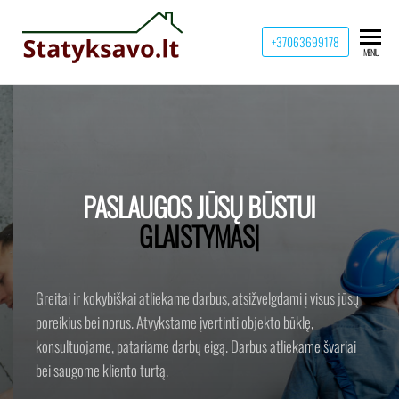
+37063699178
MENIU
PASLAUGOS JŪSŲ BŪSTUI
GLAISTYMAS IR DAŽYM
|
Greitai ir kokybiškai atliekame darbus, atsižvelgdami į visus jūsų
poreikius bei norus. Atvykstame įvertinti objekto būklę,
konsultuojame, patariame darbų eigą. Darbus atliekame švariai
bei saugome kliento turtą.