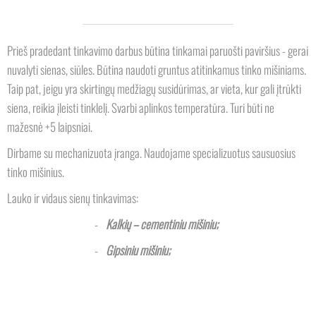
Prieš pradedant tinkavimo darbus būtina tinkamai paruošti paviršius - gerai
nuvalyti sienas, siūles. Būtina naudoti gruntus atitinkamus tinko mišiniams.
Taip pat, jeigu yra skirtingų medžiagų susidūrimas, ar vieta, kur gali įtrūkti
siena, reikia įleisti tinklelį. Svarbi aplinkos temperatūra. Turi būti ne
mažesnė +5 laipsniai.
Dirbame su mechanizuota įranga. Naudojame specializuotus sausuosius
tinko mišinius.
Lauko ir vidaus sienų tinkavimas:
-
Kalkių – cementiniu mišiniu;
-
Gipsiniu mišiniu;