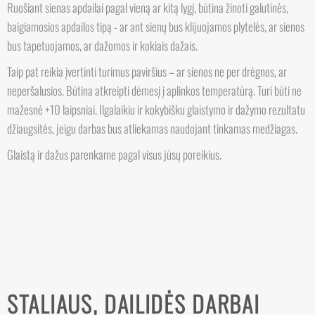
Ruošiant sienas apdailai pagal vieną ar kitą lygį, būtina žinoti galutinės,
baigiamosios apdailos tipą - ar ant sienų bus klijuojamos plytelės, ar sienos
bus tapetuojamos, ar dažomos ir kokiais dažais.
Taip pat reikia įvertinti turimus paviršius – ar sienos ne per drėgnos, ar
neperšalusios. Būtina atkreipti dėmesį į aplinkos temperatūrą. Turi būti ne
mažesnė +10 laipsniai. Ilgalaikiu ir kokybišku glaistymo ir dažymo rezultatu
džiaugsitės, jeigu darbas bus atliekamas naudojant tinkamas medžiagas.
Glaistą ir dažus parenkame pagal visus jūsų poreikius.
STALIAUS, DAILIDĖS DARBAI