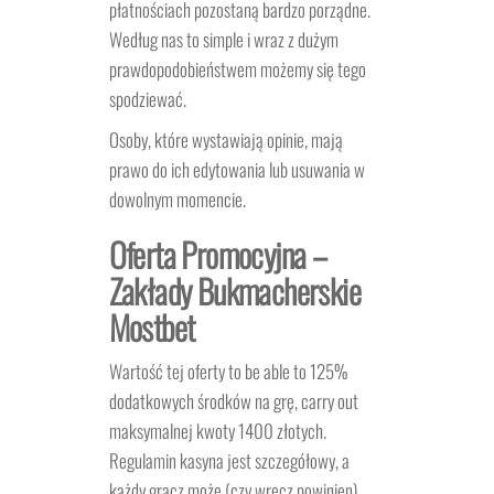
płatnościach pozostaną bardzo porządne.
Według nas to simple i wraz z dużym
prawdopodobieństwem możemy się tego
spodziewać.
Osoby, które wystawiają opinie, mają
prawo do ich edytowania lub usuwania w
dowolnym momencie.
Oferta Promocyjna –
Zakłady Bukmacherskie
Mostbet
Wartość tej oferty to be able to 125%
dodatkowych środków na grę, carry out
maksymalnej kwoty 1400 złotych.
Regulamin kasyna jest szczegółowy, a
każdy gracz może (czy wręcz powinien)